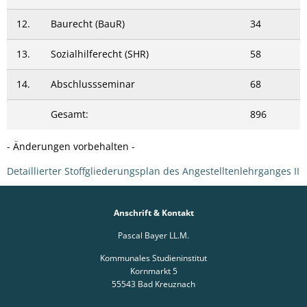
12.
Baurecht (BauR)
34
13.
Sozialhilferecht (SHR)
58
14.
Abschlussseminar
68
Gesamt:
896
- Änderungen vorbehalten -
Detaillierter Stoffgliederungsplan des Angestelltenlehrganges II
Anschrift & Kontakt
Pascal Bayer LL.M.
Kommunales Studieninstitut
Kornmarkt 5
55543
Bad Kreuznach