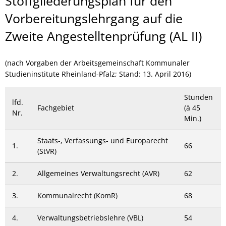
Angestelltenlehrgang
Stoffgliederungsplan für den
II
Vorbereitungslehrgang auf die
Zweite Angestelltenprüfung (AL II)
(nach Vorgaben der Arbeitsgemeinschaft Kommunaler
Studieninstitute Rheinland-Pfalz; Stand: 13. April 2016)
Stunden
lfd.
Fachgebiet
(à 45
Nr.
Min.)
Staats-, Verfassungs- und Europarecht
1.
66
(StVR)
2.
Allgemeines Verwaltungsrecht (AVR)
62
3.
Kommunalrecht (KomR)
68
4.
Verwaltungsbetriebslehre (VBL)
54