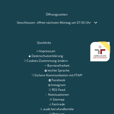
Öffnungszeiten
Klicken, um weitere Öffnungs- oder Schließzeiten auszublenden
Geschlossen:
öffnet nächsten Montag um 07:30 Uhr
Quicklinks
Impressum
Datenschutzerklärung
Cookies-Zustimmung ändern
Barrierefreiheit
leichte Sprache
Sichere Kommunikation mit FTAPI
Facebook
Instagram
RSS-Feed
Notsituationen
Sitemap
Fairtrade
audit berufundfamilie
Webcam