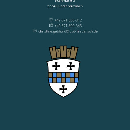
Kornmarkt 5
55543
Bad Kreuznach
+49 671 800-312
+49 671 800-345
christine.gebhard@bad-kreuznach.de