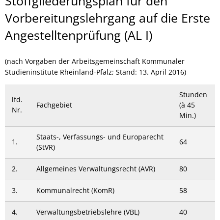
Angestelltenlehrgang
Stoffgliederungsplan für den
I
Vorbereitungslehrgang auf die Erste
Angestelltenprüfung (AL I)
(nach Vorgaben der Arbeitsgemeinschaft Kommunaler
Studieninstitute Rheinland-Pfalz; Stand: 13. April 2016)
Stunden
lfd.
Fachgebiet
(à 45
Nr.
Min.)
Staats-, Verfassungs- und Europarecht
1.
64
(StVR)
2.
Allgemeines Verwaltungsrecht (AVR)
80
3.
Kommunalrecht (KomR)
58
4.
Verwaltungsbetriebslehre (VBL)
40