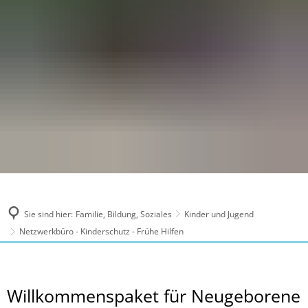
Sie sind hier:
Familie, Bildung, Soziales
Kinder und Jugend
Netzwerkbüro - Kinderschutz - Frühe Hilfen
Willkommenspaket
Willkommenspaket für Neugeborene