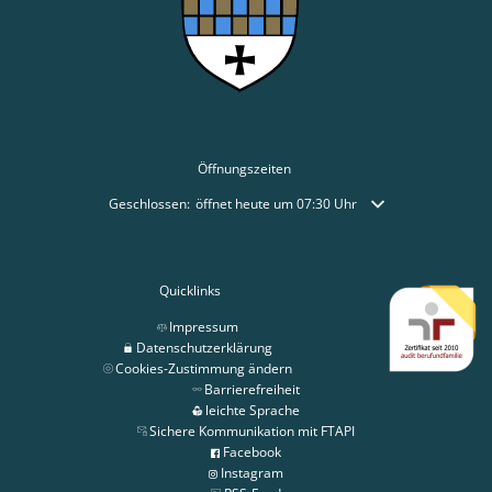
Öffnungszeiten
Klicken, um weitere Öffnungs- oder Schließzeiten auszublende
Geschlossen:
öffnet heute um 07:30 Uhr
Quicklinks
Impressum
Datenschutzerklärung
Cookies-Zustimmung ändern
Barrierefreiheit
leichte Sprache
Sichere Kommunikation mit FTAPI
Facebook
Instagram