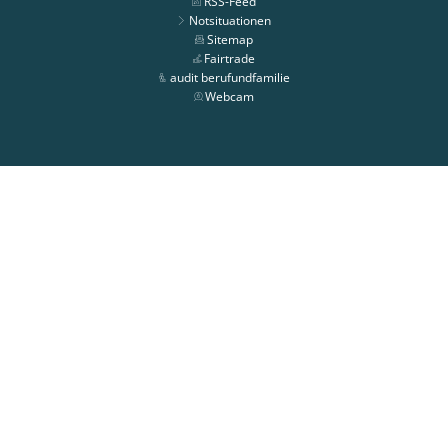
RSS-Feed
Notsituationen
Sitemap
Fairtrade
audit berufundfamilie
Webcam