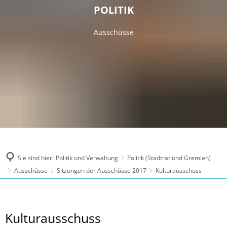
POLITIK
Ausschüsse
Sie sind hier:
Politik und Verwaltung
Politik (Stadtrat und Gremien)
Ausschüsse
Sitzungen der Ausschüsse 2017
Kulturausschuss
Kulturausschuss
Kulturausschuss