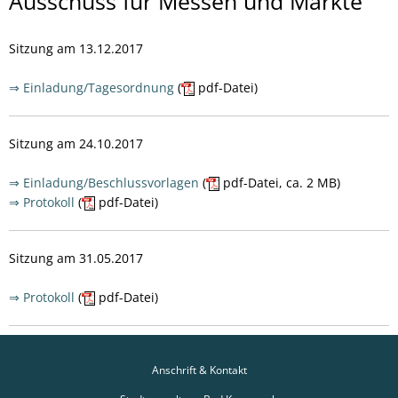
Ausschuss
Ausschuss für Messen und Märkte
für
Sitzung am 13.12.2017
Messen
und
⇒ Einladung/Tagesordnung
(
pdf-Datei)
Märkte
Sitzung am 24.10.2017
⇒ Einladung/Beschlussvorlagen
(
pdf-Datei, ca. 2 MB)
⇒ Protokoll
(
pdf-Datei)
Sitzung am 31.05.2017
⇒ Protokoll
(
pdf-Datei)
Anschrift & Kontakt