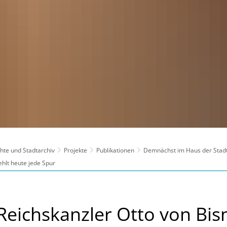
hte und Stadtarchiv
Projekte
Publikationen
Demnächst im Haus der Stad
ehlt heute jede Spur
 Reichskanzler Otto von Bi