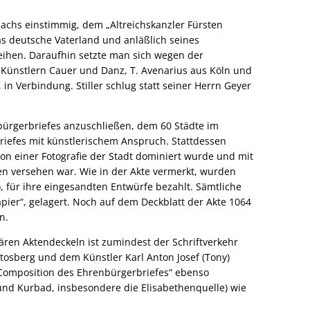
chs einstimmig, dem „Altreichskanzler Fürsten
s deutsche Vaterland und anläßlich seines
eihen. Daraufhin setzte man sich wegen der
 Künstlern Cauer und Danz, T. Avenarius aus Köln und
in Verbindung. Stiller schlug statt seiner Herrn Geyer
nbürgerbriefes anzuschließen, dem 60 Städte im
riefes mit künstlerischem Anspruch. Stattdessen
von einer Fotografie der Stadt dominiert wurde und mit
n versehen war. Wie in der Akte vermerkt, wurden
, für ihre eingesandten Entwürfe bezahlt. Sämtliche
apier“, gelagert. Noch auf dem Deckblatt der Akte 1064
n.
ären Aktendeckeln ist zumindest der Schriftverkehr
osberg und dem Künstler Karl Anton Josef (Tony)
„Composition des Ehrenbürgerbriefes“ ebenso
nd Kurbad, insbesondere die Elisabethenquelle) wie