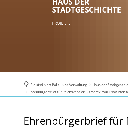
HAUS DER
STADTGESCHICHTE
PROJEKTE
Sie sind hier:
Politik und Verwaltung
Haus der Stadtgeschic
Ehrenbürgerbrief für Reichskanzler Bismarck: Von Entwürfen f
Ehrenbürgerbrief
Ehrenbürgerbrief für