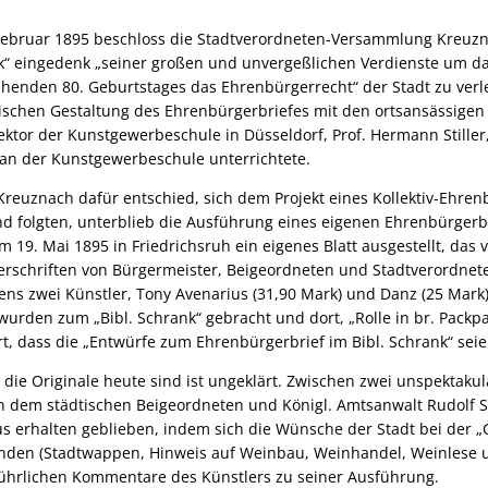
Februar 1895 beschloss die Stadtverordneten-Versammlung Kreuzna
k“ eingedenk „seiner großen und unvergeßlichen Verdienste um da
henden 80. Geburtstages das Ehrenbürgerrecht“ der Stadt zu verl
ischen Gestaltung des Ehrenbürgerbriefes mit den ortsansässigen
ktor der Kunstgewerbeschule in Düsseldorf, Prof. Hermann Stiller, 
 an der Kunstgewerbeschule unterrichtete.
Kreuznach dafür entschied, sich dem Projekt eines Kollektiv-Ehre
d folgten, unterblieb die Ausführung eines eigenen Ehrenbürgerb
 19. Mai 1895 in Friedrichsruh ein eigenes Blatt ausgestellt, das 
rschriften von Bürgermeister, Beigeordneten und Stadtverordnete
ns zwei Künstler, Tony Avenarius (31,90 Mark) und Danz (25 Mark)
wurden zum „Bibl. Schrank“ gebracht und dort, „Rolle in br. Packp
ert, dass die „Entwürfe zum Ehrenbürgerbrief im Bibl. Schrank“ seie
die Originale heute sind ist ungeklärt. Zwischen zwei unspektakul
 dem städtischen Beigeordneten und Königl. Amtsanwalt Rudolf St
s erhalten geblieben, indem sich die Wünsche der Stadt bei der 
inden (Stadtwappen, Hinweis auf Weinbau, Weinhandel, Weinlese u
führlichen Kommentare des Künstlers zu seiner Ausführung.