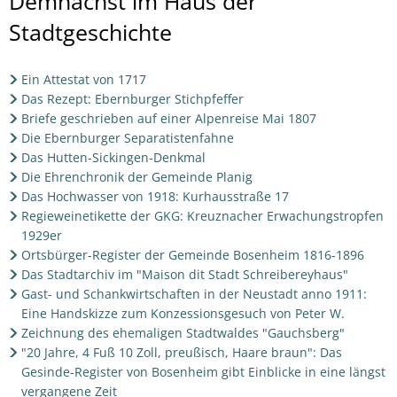
Demnächst
Demnächst im Haus der
im
Stadtgeschichte
Haus
Ein Attestat von 1717
der
Das Rezept: Ebernburger Stichpfeffer
Stadtgeschichte
Briefe geschrieben auf einer Alpenreise Mai 1807
Die Ebernburger Separatistenfahne
Das Hutten-Sickingen-Denkmal
Die Ehrenchronik der Gemeinde Planig
Das Hochwasser von 1918: Kurhausstraße 17
Regieweinetikette der GKG: Kreuznacher Erwachungstropfen
1929er
Ortsbürger-Register der Gemeinde Bosenheim 1816-1896
Das Stadtarchiv im "Maison dit Stadt Schreibereyhaus"
Gast- und Schankwirtschaften in der Neustadt anno 1911:
Eine Handskizze zum Konzessionsgesuch von Peter W.
Zeichnung des ehemaligen Stadtwaldes "Gauchsberg"
"20 Jahre, 4 Fuß 10 Zoll, preußisch, Haare braun": Das
Gesinde-Register von Bosenheim gibt Einblicke in eine längst
vergangene Zeit