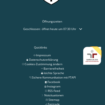
Öffnungszeiten
Klicken, um weitere Öffnungs- oder Schließzeiten auszublende
Geschlossen:
öffnet heute um 07:30 Uhr
Quicklinks
Impressum
Datenschutzerklärung
Cookies-Zustimmung ändern
Barrierefreiheit
leichte Sprache
Sichere Kommunikation mit FTAPI
Facebook
Instagram
RSS-Feed
Notsituationen
Sitemap
Fairtrade