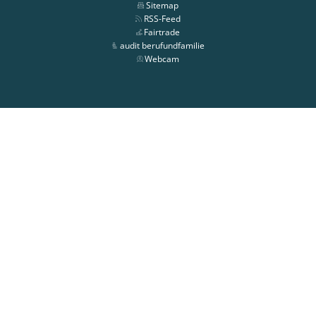
Sitemap
RSS-Feed
Fairtrade
audit berufundfamilie
Webcam