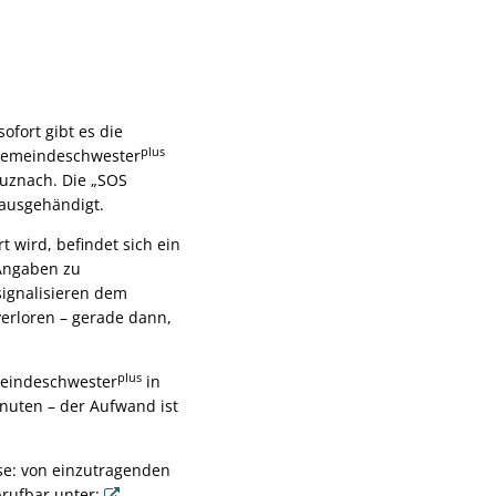
ofort gibt es die
plus
 Gemeindeschwester
uznach. Die „SOS
ausgehändigt.
t wird, befindet sich ein
 Angaben zu
signalisieren dem
verloren – gerade dann,
plus
emeindeschwester
in
nuten – der Aufwand ist
ose: von einzutragenden
brufbar unter: