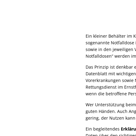
Ein kleiner Behälter im 
sogenannte Notfalldose 
sowie in den jeweilige
Notfalldosen“ werden i
Das Prinzip ist denkbar 
Datenblatt mit wichtige
Vorerkrankungen sowie N
Rettungsdienst im Ernstf
wenn die betroffene Per
Wer Unterstützung beim 
guten Händen. Auch Ange
gering, der Nutzen kann 
Ein begleitendes
Erklär
Daten über den richtigen