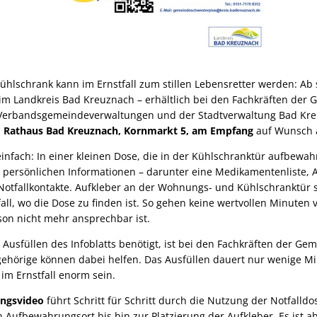
Kühlschrank kann im Ernstfall zum stillen Lebensretter werden: Ab s
im Landkreis Bad Kreuznach – erhältlich bei den Fachkräften der
n Verbandsgemeindeverwaltungen und der Stadtverwaltung Bad Kre
m
Rathaus Bad Kreuznach, Kornmarkt 5, am Empfang
auf Wunsch 
einfach: In einer kleinen Dose, die in der Kühlschranktür aufbewahr
n persönlichen Informationen – darunter eine Medikamentenliste,
otfallkontakte. Aufkleber an der Wohnungs- und Kühlschranktür 
all, wo die Dose zu finden ist. So gehen keine wertvollen Minuten 
son nicht mehr ansprechbar ist.
Ausfüllen des Infoblatts benötigt, ist bei den Fachkräften der G
hörige können dabei helfen. Das Ausfüllen dauert nur wenige Mi
im Ernstfall enorm sein.
ungsvideo
führt Schritt für Schritt durch die Nutzung der Notfalld
 Aufbewahrungsort bis hin zur Platzierung der Aufkleber. Es ist a