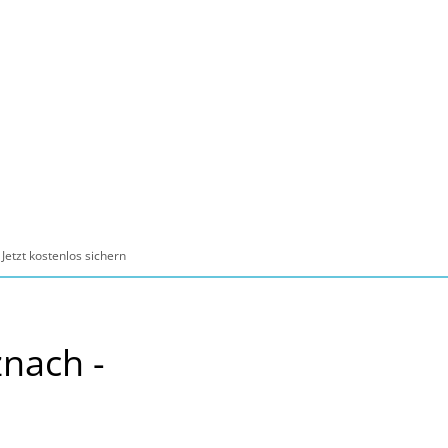
Seite einstellen
Suche
Kontakt
Tourismus
schaft, Bauen, Wohnen
Jetzt kostenlos sichern
nach -