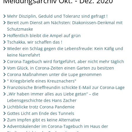
Okt.
Meldungsarchiv Okt. - Dez. 2020
-
Mehr Disziplin, Geduld und Toleranz sind gefragt !
Dez.
Bereit zum Dienst am Nächsten: Diakonissen-Denkmal mit
2020
Schutzmaske
Hoffentlich bleibt die Ampel auf grün
Tschakka, wir schaffen das !
Wieder ein Schlag gegen die Lebensfreude: Kein Käfig und
keine Narrefahrt
Corona-Tagebuch wird fortgeführt, aber nicht mehr täglich
Vom Glück, in Corona-Zeiten einen Garten zu besitzen
Corona Maßnahmen unter die Lupe genommen
" Kriegsbriefe eines Kreuznachers"
Französische Brieffreundin schickte E-Mail zur Corona-Lage
„Wir haben immer alles aus Liebe getan“ – die
Lebensgeschichte des Hans Zacher
Lichtblicke trotz Corona Pandemie
Gottes Licht am Ende des Tunnels
Zum Impfen gibt es keine Alternative
Adventskalender im Corona-Tagebuch im Haus der