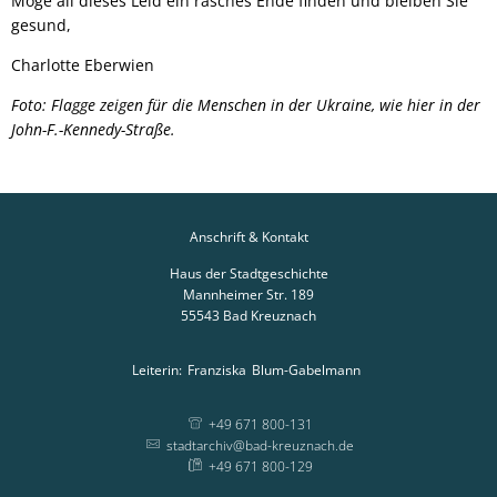
Möge all dieses Leid ein rasches Ende finden und bleiben Sie
gesund,
Charlotte Eberwien
Foto: Flagge zeigen für die Menschen in der Ukraine, wie hier in der
John-F.-Kennedy-Straße.
Anschrift & Kontakt
Haus der Stadtgeschichte
Mannheimer Str. 189
55543
Bad Kreuznach
Leiterin:
Franziska
Blum-Gabelmann
Leiterin: Franziska
+49 671 800-131
stadtarchiv@bad-kreuznach.de
+49 671 800-129