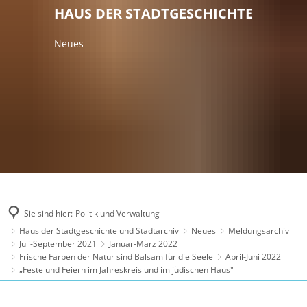
HAUS DER STADTGESCHICHTE
Neues
Sie sind hier:
Politik und Verwaltung
Haus der Stadtgeschichte und Stadtarchiv
Neues
Meldungsarchiv
Juli-September 2021
Januar-März 2022
Frische Farben der Natur sind Balsam für die Seele
April-Juni 2022
„Feste und Feiern im Jahreskreis und im jüdischen Haus"