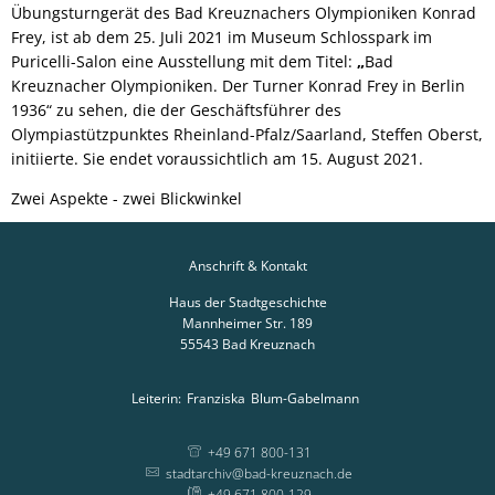
Übungsturngerät des Bad Kreuznachers Olympioniken Konrad
Frey, ist ab dem 25. Juli 2021 im Museum Schlosspark im
Puricelli-Salon eine Ausstellung mit dem Titel:
„
Bad
Kreuznacher Olympioniken. Der Turner Konrad Frey in Berlin
1936“ zu sehen, die der Geschäftsführer des
Olympiastützpunktes Rheinland-Pfalz/Saarland, Steffen Oberst,
initiierte. Sie endet voraussichtlich am 15. August 2021.
Zwei Aspekte - zwei Blickwinkel
Anschrift & Kontakt
Haus der Stadtgeschichte
Mannheimer Str. 189
55543
Bad Kreuznach
Leiterin:
Franziska
Blum-Gabelmann
Leiterin: Franziska
+49 671 800-131
stadtarchiv@bad-kreuznach.de
+49 671 800-129