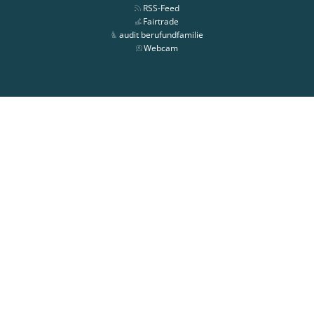
RSS-Feed
Fairtrade
audit berufundfamilie
Webcam