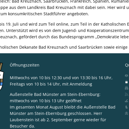
leich: Bad Kreuznach, Saarbrücken, Frankreich, Spanien, Rumäni
uppe aus dem Landkreis Bad Kreuznach mit dabei sein. Hier wird 
zum konsumkritischen Stadtführer angeboten.
 bis 19. Juli und wird zum Teil online, zum Teil in der Katholische
den. Unterstützt wird es von dem Jugend
-
und Kooperationszentrum 
Kreuznach, gefördert durch das Bundesprogramm „Demokratie lebe
atholischen Dekanate Bad Kreuznach und Saarbrücken sowie einige 
Öffnungszeiten
Qu
Mittwochs von 10 bis 12:30 und von 13:30 bis 16 Uhr,
Freitags von 10 bis 14 Uhr, mit Anmeldung
Außenstelle Bad Münster am Stein-Ebernburg:
mittwochs von 10 bis 13 Uhr geöffnet
ska Blum-Gabelmann
Im gesamten Monat August bleibt die Außenstelle Bad
Münster am Stein-Ebernburg geschlossen. Herr
Laubenstein ist ab 2. September gerne wieder für
Besucher da.