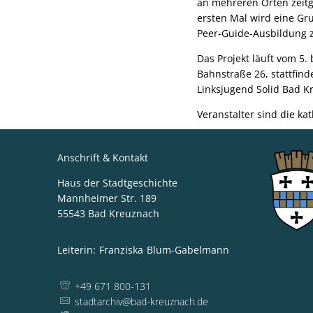
an mehreren Orten zeitg
ersten Mal wird eine Gr
Peer-Guide-Ausbildung 
Das Projekt läuft vom 5.
Bahnstraße 26, stattfin
Linksjugend Solid Bad 
Veranstalter sind die k
Anschrift & Kontakt
Haus der Stadtgeschichte
Mannheimer Str. 189
55543
Bad Kreuznach
Leiterin:
Franziska
Blum-Gabelmann
Leiterin: Franzi
+49 671 800-131
stadtarchiv@bad-kreuznach.de