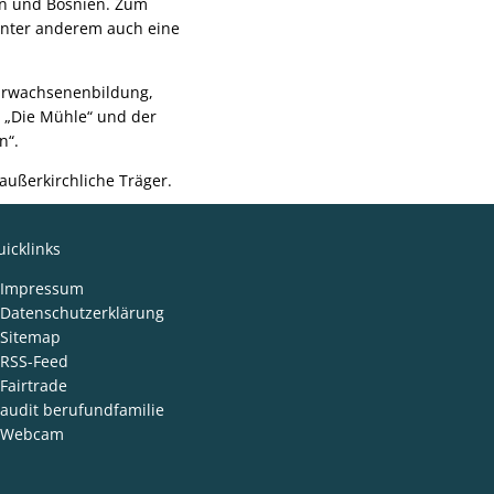
en und Bosnien. Zum
unter anderem auch eine
n Erwachsenenbildung,
„Die Mühle“ und der
n“.
außerkirchliche Träger.
icklinks
Impressum
Datenschutzerklärung
Sitemap
RSS-Feed
Fairtrade
audit berufundfamilie
Webcam