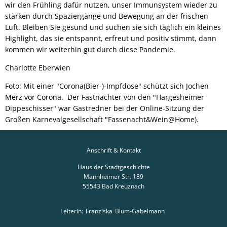
wir den Frühling dafür nutzen, unser Immunsystem wieder zu
stärken durch Spaziergänge und Bewegung an der frischen
Luft. Bleiben Sie gesund und suchen sie sich täglich ein kleines
Highlight, das sie entspannt, erfreut und positiv stimmt, dann
kommen wir weiterhin gut durch diese Pandemie.
Charlotte Eberwien
Foto: Mit einer "Corona(Bier-)-Impfdose" schützt sich Jochen
Merz vor Corona. Der Fastnachter von den "Hargesheimer
Dippeschisser" war Gastredner bei der Online-Sitzung der
Großen Karnevalgesellschaft "Fassenacht&Wein@Home).
Anschrift & Kontakt
Haus der Stadtgeschichte
Mannheimer Str. 189
55543
Bad Kreuznach
Leiterin:
Franziska
Blum-Gabelmann
Leiterin: Franziska