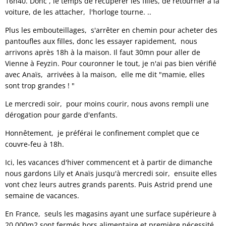
16h40. Donc , le temps de récupérer les filles, de retourner à la
voiture, de les attacher, l'horloge tourne. ..
Plus les embouteillages, s'arrêter en chemin pour acheter des
pantoufles aux filles, donc les essayer rapidement, nous
arrivons après 18h à la maison. Il faut 30mn pour aller de
Vienne à Feyzin. Pour couronner le tout, je n'ai pas bien vérifié
avec Anaïs, arrivées à la maison, elle me dit "mamie, elles
sont trop grandes ! "
Le mercredi soir, pour moins courir, nous avons rempli une
dérogation pour garde d'enfants.
Honnêtement, je préférai le confinement complet que ce
couvre-feu à 18h.
Ici, les vacances d'hiver commencent et à partir de dimanche
nous gardons Lily et Anaïs jusqu'à mercredi soir, ensuite elles
vont chez leurs autres grands parents. Puis Astrid prend une
semaine de vacances.
En France, seuls les magasins ayant une surface supérieure à
20 000m2 sont fermés hors alimentaire et première nécessité.