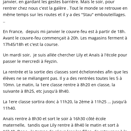
janvier, en gardant les gestes barrière. Mais le soir, pour
rentrer chez nous c'est la galère . Tout le monde se retrouve en
même temps sur les routes et il y a des "Stau" embouteillages.
..
En France, depuis mi-janvier le couvre-feu est à partir de 18h.
Avant le couvre-feu commençait à 20h. Les magasins ferment à
17h45/18h et c'est la course.
Un mardi soir, je suis allée chercher Lily et Anaïs à l'école pour
passer le mercredi à Feyzin.
La rentrée et la sortie des classes sont échelonnées afin que les
élèves ne se mélangent pas. Il y a des rentrées toutes les 5 à
10mn. Le matin, la 1ere classe rentre à 8h20 en classe, la
suivante à 8h25, etc jusqu'à 8h40.
La 1ere classe sortira donc à 11h20, la 2ème à 11h25 ... jusqu'à
11h40.
Anaïs rentre à 8h30 et sort le soir à 16h30 côté école
maternelle, tandis que Lily rentre à 8h40 le matin et sort à