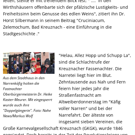
leiten, stellte er mit treffendem Blick fest: " .... In den
Wirthshäusern offenbarte sich der pfälzische Lustigkeits- und
Freiheitssinn beim Genusse des edlen Weins", zitiert ihn Dr.
Horst Silbermann in seinem Beitrag "Cruciniacum,
Zelemochum, Bad Kreuznach - eine Einführung in die
Stadtgeschichte ."
"Helau, Allez Hopp und Schupp La",
sind die Schlachtrufe der
Kreuznacher Fassenachter. Die
Narretei liegt hier im Blut.
Aus dem Stadthaus in den
Zehntausende aus Nah und Fern
Narrenkäfig holten die
feiern hier jedes Jahr die
Fastnachter
Oberbürgermeisterin Dr. Heike
Straßenfastnacht am
Kaster-Meurer. Mit eingesperrt
Altweiberdonnerstag im "Käfig
wurde auch ihre
voller Narren" und bei der
"Doppelgängerin". Foto: Nahe
Narrefahrt. Der älteste von
News/Markus Wolf
insgesamt sieben Vereinen, die
Große Karnevalgesellschaft Kreuznach (GKGK), wurde 1846
gegründet. Doch bereits in der Zeit der Revolutionskriege von