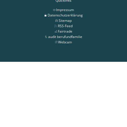
Quicklinks
Impressum
Datenschutzerklärung
Sitemap
RSS-Feed
Fairtrade
audit berufundfamilie
Webcam