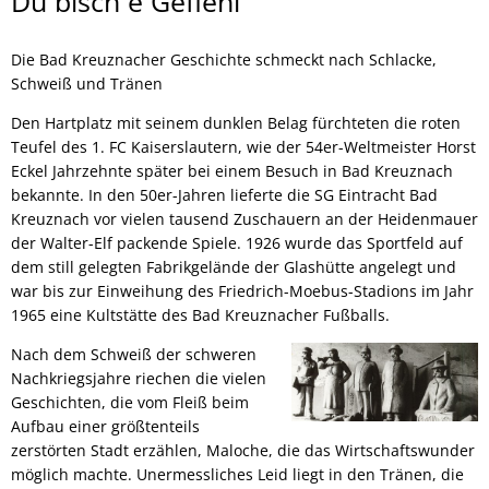
Heimat
Du bisch e Gefiehl
Die Bad Kreuznacher Geschichte schmeckt nach Schlacke,
Schweiß und Tränen
Den Hartplatz mit seinem dunklen Belag fürchteten die roten
Teufel des 1. FC Kaiserslautern, wie der 54er-Weltmeister Horst
Eckel Jahrzehnte später bei einem Besuch in Bad Kreuznach
bekannte. In den 50er-Jahren lieferte die SG Eintracht Bad
Kreuznach vor vielen tausend Zuschauern an der Heidenmauer
der Walter-Elf packende Spiele. 1926 wurde das Sportfeld auf
dem still gelegten Fabrikgelände der Glashütte angelegt und
war bis zur Einweihung des Friedrich-Moebus-Stadions im Jahr
1965 eine Kultstätte des Bad Kreuznacher Fußballs.
Nach dem Schweiß der schweren
Nachkriegsjahre riechen die vielen
Geschichten, die vom Fleiß beim
Aufbau einer größtenteils
zerstörten Stadt erzählen, Maloche, die das Wirtschaftswunder
möglich machte. Unermessliches Leid liegt in den Tränen, die