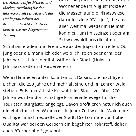
Der Ausschuss für Messen und
Wochenende im August lockte er
Märkte, zuständig für den
die Massen auf die Pfingstwiese,
Jahrmarkt, gilt seit jeher als der
Lieblingsausschuss der
darunter viele "Gässjer", die aus
Kommunalpolitiker. Foto aus
aller Welt mal wieder in Heimat
dem Archiv der Allgemeinen
kommen, um im Weinzelt oder am
Zeitung.
Schwarzwaldhaus die alten
Schulkameraden und Freunde aus der Jugend zu treffen. Ob
jung oder alt, männlich oder weiblich, reich oder arm, der
Jahrmarkt ist der Identitätsstifter der Stadt. (Links zu
Jahrmarktseite und Förderverein)
Wenn Bäume erzählen könnten ...... Da sind die mächtigen
Eichen, die 250 Jahre und mehr alt sind und im Lohrer Wald
stehen. Er ist der älteste Kurwald der Stadt. Vor über 200
Jahren wurden dort schattige Promenadenwege für die
Touristen (Kurgäste) angelegt. Davon profitieren natürlich auch
die einheimischen Wanderer. In jener Zeit war der Wald eine
wichtige Einnahmequelle der Stadt. Die Lohrinde von hoher
Qualität war bei den Gerbern ein begehrter Rohrstoff, daher
auch "Gerberlohe " genannt.