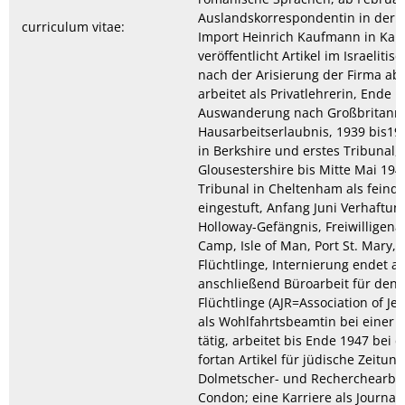
Auslandskorrespondentin in der j
curriculum vitae:
Import Heinrich Kaufmann in Karls
veröffentlicht Artikel im Israeliti
nach der Arisierung der Firma ab 
arbeitet als Privatlehrerin, Ende 
Auswanderung nach Großbritanni
Hausarbeitserlaubnis, 1939 bis19
in Berkshire und erstes Tribunal,
Glousestershire bis Mitte Mai 194
Tribunal in Cheltenham als feindl
eingestuft, Anfang Juni Verhaftun
Holloway-Gefängnis, Freiwilligen
Camp, Isle of Man, Port St. Mary, 
Flüchtlinge, Internierung endet a
anschließend Büroarbeit für den 
Flüchtlinge (AJR=Association of J
als Wohlfahrtsbeamtin bei einer F
tätig, arbeitet bis Ende 1947 bei 
fortan Artikel für jüdische Zeitu
Dolmetscher- und Recherchearbeit
Condon; eine Karriere als Journalis