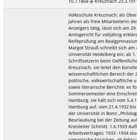
10.7.1868 ⴕ Kreuznach 23.3.1911
Volksschule Kreuznach; als Obersc
Jahren als freie Mitarbeiterin des
Anzeigers tätig, lässt sich am 29.
Amtsgericht für volljährig erkläre
Reifeprüfung am Realgymnasium 
Margot Strauß schreibt sich am 4
Universität Heidelberg ein; ab 1.7
Schriftsetzerin beim Oeffentliche
Kreuznach, sie leitet den künstle
wissenschaftlichen Bereich der Z
politische, volkswirtschaftliche u
sowie literarische Berichte; es fol
Sommersemester eine Einschreibu
Hamburg, sie hält sich vom 5.4.19
Hamburg auf, vom 21.4.1932 bis 31
der Universität in Bonn „Philologi
Beurlaubung bei der Zeitung auf
Kreisleiter Schmitt, 1.6.1933 Auf
Arbeitsvertrages; 1933 -1934 studi
romanische Sprachen, ab Februar