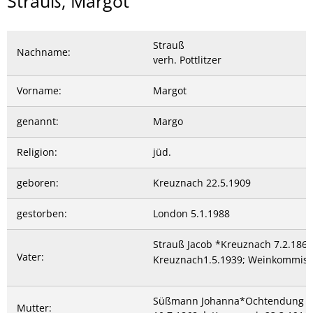
Strauß,
Strauß, Margot
Margot
Strauß
Nachname:
verh. Pottlitzer
Vorname:
Margot
genannt:
Margo
Religion:
jüd.
geboren:
Kreuznach 22.5.1909
gestorben:
London 5.1.1988
Strauß Jacob *Kreuznach 7.2.186
Vater:
Kreuznach1.5.1939; Weinkommiss
Süßmann Johanna*Ochtendung
Mutter: