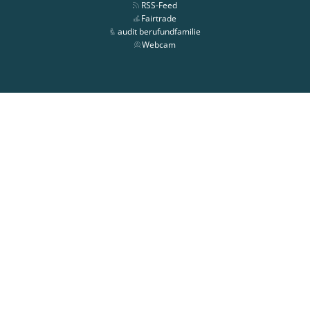
RSS-Feed
Fairtrade
audit berufundfamilie
Webcam