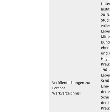
Unter
Instit
2013, 
Studie
vollen
Lebens
Mittei
Bund 
ehema
und Fr
Hilger
Kreuzn
1961, 
Leben
Schütz
Veröffentlichungen zur
Lina-H
Person/
der e
Werkverzeichnis:
Schül
der Li
Kreuzn