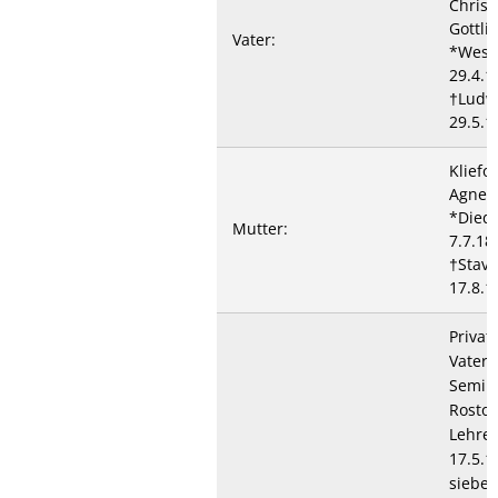
Christ
Gottli
Vater:
*Wess
29.4.1
†Ludwi
29.5.1
Kliefo
Agnes 
*Died
Mutter:
7.7.18
†Stav
17.8.1
Privat
Vater,
Semin
Rostoc
Lehre
17.5.1
sieben