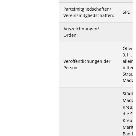
Parteimitgliedschaften/
SPD
Vereinsmitgliedschaften:
Auszeichnungen/
Orden:
Öffent
9.11.1
Veröffentlichungen der
allein
Person:
bitter
Strauß
Mädch
Städti
Mädch
Kreuzn
die Sc
Kreuzn
Marita
Bad K