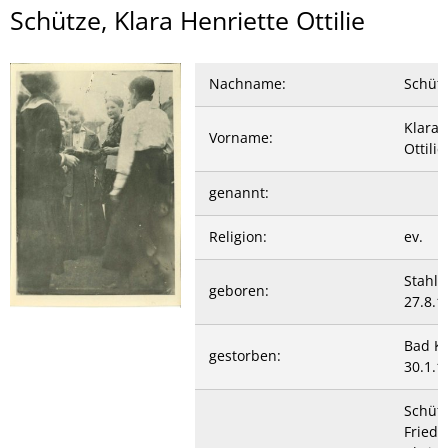
Schütze,
Schütze, Klara Henriette Ottilie
Klara
Henriette
Nachname:
Schüt
Ottilie
Klara 
Vorname:
Ottilie
genannt:
Religion:
ev.
Stahle
geboren:
27.8.1
Bad K
gestorben:
30.1.1
Schüt
Friedr