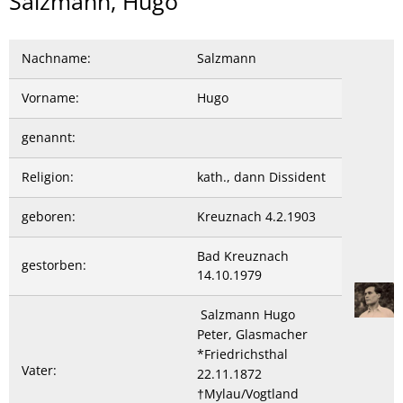
Salzmann,
Salzmann, Hugo
Hugo
Nachname:
Salzmann
Vorname:
Hugo
genannt:
Religion:
kath., dann Dissident
geboren:
Kreuznach 4.2.1903
Bad Kreuznach
gestorben:
14.10.1979
Salzmann Hugo
Peter, Glasmacher
*Friedrichsthal
Vater:
22.11.1872
†Mylau/Vogtland