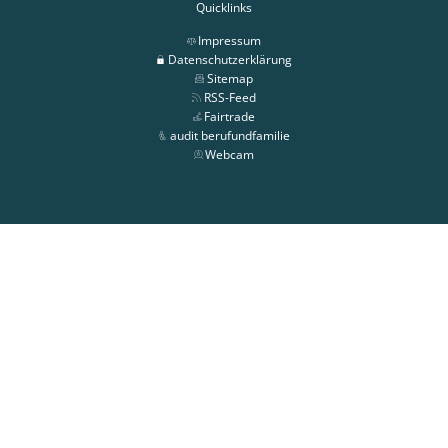
Quicklinks
Impressum
Datenschutzerklärung
Sitemap
RSS-Feed
Fairtrade
audit berufundfamilie
Webcam