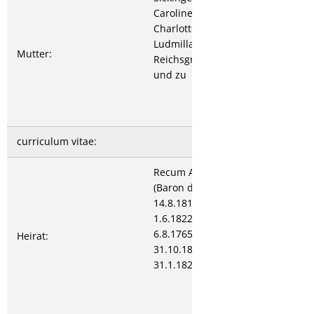
Caroline
Charlotte Juliane
Ludmilla
Mutter:
Reichsgräfin von
und zu
curriculum vitae:
Recum Andreas van/von
(Baron de l`empire van R.
14.8.1813; Frhr. von R.,
1.6.1822) *Grünstadt
6.8.1765 †Kreuznach
Heirat:
31.10.1828 verh. Heidelberg
31.1.1820