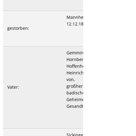
Mannheim
12.12.1821
gestorben:
Gemmingen-
Hornberg zu
Hoffenheim Otto
Heinrich Freiherr
von,
großherzoglicher
Vater:
badischer
Geheimer Rat u.
Gesandter
Sickingen Marie