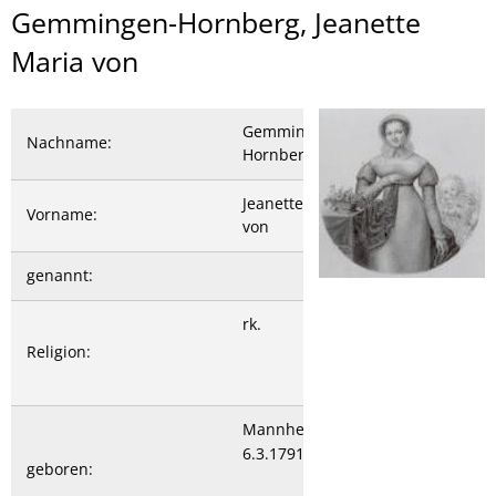
Gemmingen-
Gemmingen-Hornberg, Jeanette
Hornberg,
Maria von
Jeanette
Maria
Gemmingen-
Nachname:
Hornberg
von
Jeanette Maria
Vorname:
von
genannt:
rk.
Religion:
Mannheim
6.3.1791
geboren: