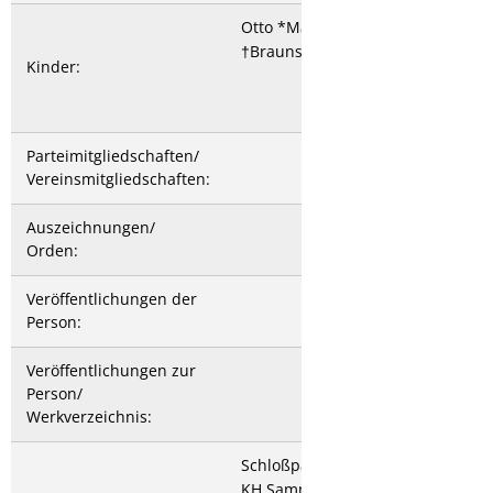
Otto *Mannheim 3.11.1821
†Braunschweig 7.3.1885
Kinder:
Parteimitgliedschaften/
Vereinsmitgliedschaften:
Auszeichnungen/
Orden:
Veröffentlichungen der
Person:
Veröffentlichungen zur
Person/
Werkverzeichnis:
Schloßparkmuseum
KH Sammlung von Recum