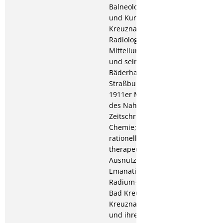
Balneologie, Klimatologie
und Kurorthygiene; Das
Kreuznacher Radium, in:
Radiologische
Mitteilungen; Kreuznach
und sein neues
Bäderhaus, in:
Straßburger Post; Die
1911er Moste
des Nahegebietes, in:
Zeitschrift für öffentliche
Chemie; 1912: Eine
rationellere
therapeutische
Ausnutzung der Radium-
Emanation; Ein neues
Radium-Inhalatorium in
Bad Kreuznach; Die
Kreuznacher Solquellen
und ihre Verendung zur