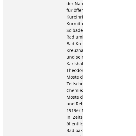
der Nahe, in: Zeitschrift
für öffentliche Chemie;
Kureinrichtungen und
Kurmittel des Radium-
Solbades Kreuznach; Das
Radiuminhalatorium in
Bad Kreuznach; 1917: Bad
Kreuznach, seine Quellen
und seine Salinenwerke
Karlshalle und
Theodorshalle; Die 1916er
Moste der Nahe, in:
Zeitschrift für öffentliche
Chemie; 1919: Die 1918er
Moste der Nahe, in: Wein
und Rebe; 1920: Die
1919er Moste der Nahe,
in: Zeitschrift für
öffentliche Chemie; Die
Radioaktivität und der