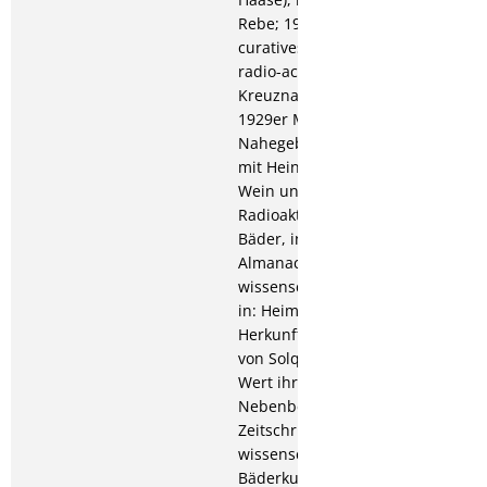
Rebe; 1929: Les sources
curatives, salines et
radio-actives de Bad
Kreuznach; 1930: Die
1929er Moste des
Nahegebiets (zusammen
mit Heinrich Haase), in:
Wein und Rebe;
Radioaktive Quellen und
Bäder, in: Bäder-
Almanach; 40 Jahre
wissenschaftlicher Verein,
in: Heimatblätter; Über
Herkunft und Einteilung
von Solquellen und den
Wert ihrer sogenannten
Nebenbestandteile, in:
Zeitschrift für
wissenschaftliche
Bäderkunde; Über den