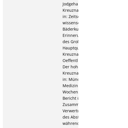
Jodgehalt der
Kreuznacher Gradierluft,
in: Zeitschrift für
wissenschaftliche
Bäderkunde; Persönliche
Erinnerungen an die Zeit
des Großen
Hauptquartiers in Bad
Kreuznach, in:
Oeffentlicher Anzeiger;
Der hohe Jodgehalt der
Kreuznacher Gradierluft,
in: Münchner
Medizinische
Wochenschrift; 1931:
Bericht über die
Zusammensetzung und
Verwertungsmöglichkeit
des Abstreichsalzes, das
während des