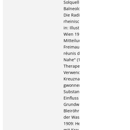
Solquellen, in:
Balneologische Zeitung;
Die Radioktivität der
rheinischen Heilquellen,
in: Illustriertes Badeblatt
Wien 1910: Einige
Mitteilungen über die
Freimaurerloge "Les amis
réunis du Rhins et la
Nahe" (1809-1814); Die
Therapeutische
Verwendung der aus den
Kreuznacher Solquellen
gwonnenen radioaktiven
Substanzen. Der
Einfluss unreiner
Grundwässer auf die
Bleiröhren
der Wasserleitungen;
1909: Heilerfolge
mit Kreuznacher Radium.