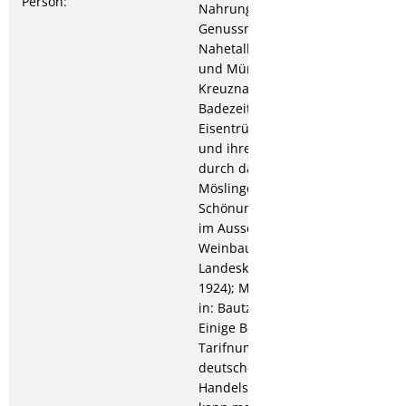
Person:
Nahrungs- und
Genussmittel; 1924: Die
Nahetalbäder Kreuznach
und Münster am Stein, in:
Kreuznacher
Badezeitung; Die
Eisentrübungen im Wein
und ihre Beseitigung
durch das sogenannte
Möslinger’sche
Schönungsmittel (Vortrag
im Ausschuss für
Weinbau der preußischen
Landeskammer am 17.6.
1924); Moderne Alchimie
in: Bautzener Tageblatt;
Einige Bemerkungen zur
Tarifnummer 180 des
deutsch-spanischen
Handelsabkommens; Wie