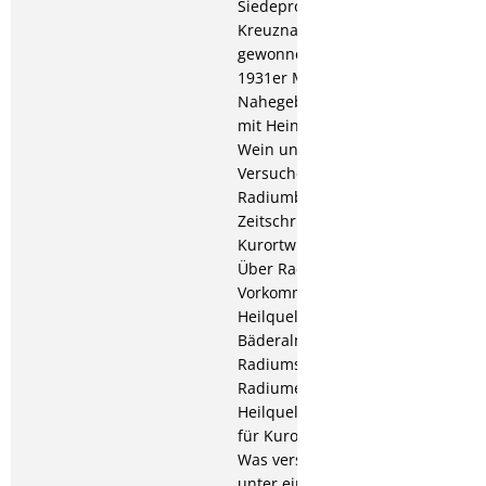
Siedeprozesses der
Kreuznacher Salinen
gewonnen wird; Die
1931er Moste des
Nahegebietes (zusammen
mit Heinrich Haase), in:
Wein und Rebe; Einige
Versuche über
Radiumbäder, in:
Zeitschrift für
Kurortwissenschaft; 1932:
Über Radium und sein
Vorkommen in
Heilquellen, in:
Bäderalmanach;
Radiumsalz und
Radiumemanation in den
Heilquellen, in: Zeitschrift
für Kurortwissenschaft;
Was versteht man heute
unter einem Radiumbad,