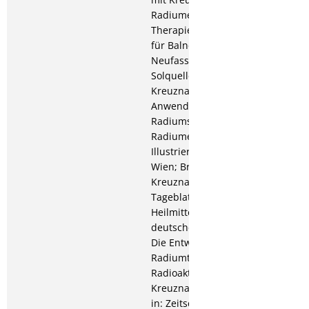
Radiumemanations-
Therapie, in: Zeitschrift
für Balneologie; 1911: Die
Neufassung der
Solquellen im
Kreuznacher Kurpark.
Anwendungsformen des
Radiums und der
Radiumemanation, in:
Illustriertes Badeblatt
Wien; Brief aus Bad
Kreuznach, in: Berliner
Tageblatt; Das Radium als
Heilmittel, in: Allgemeine
deutsche Bäderzeitung;
Die Entwicklung der
Radiumtherapie; Die
Radioaktivität der
Kreuznacher Solquellen,
in: Zeitschrift für