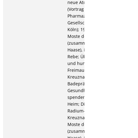
neue Atomtheorie
(Vortrag in der
Pharmazeutischen
Gesellschaft am 24.5. in
Köln); 1928: Die 1927er
Moste der Nahegegend
(zusammen mit Heinrich
Haase), in: Wein und
Rebe; Über christliche
und humanitäre
Freimaurerei; Die
Kreuznacher
Badepräparate,
Gesundheit und Kraft
spendend im eigenen
Heim; Die Heilquellen des
Radium-Solbades
Kreuznach; Die 1928er
Moste des Nahegebiets
(zusammen mit Heinrich
Haase), in: Wein und