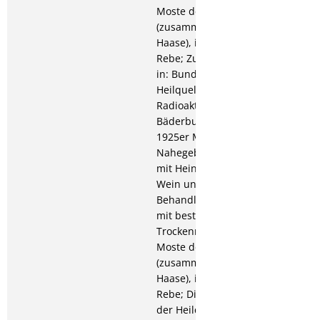
Moste des Nahegebiets
(zusammen mit Heinrich
Haase), in: Wein und
Rebe; Zum Johannisfeste,
in: Bundesblatt;
Heilquellen-
Radioaktivität, in:
Bäderbuch; 1926: Die
1925er Moste des
Nahegebietes (zusammen
mit Heinrich Haase), in:
Wein und Rebe; 1927: Die
Behandlung der Rachitis
mit bestrahlter
Trockenmilch; Die 1926er
Moste der Nahegegend
(zusammen mit Heinrich
Haase), in: Wein und
Rebe; Die Radioaktivität
der Heilquellen und die