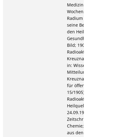
Medizinische
Wochenzeitschrift; Über
Radium und
seine Beziehung zu
den Heilquellen, in: Die
Gesundheit in Wort und
Bild; 1906: Die
Radioaktivität der
Kreuznacher Solquellen,
in: Wissenschaftliche
Mitteilungen aus Bad
Kreuznach. (= Zeitschrift
für öffentliche Chemie
15/1905); Über die
Radioaktivität der
Heilquellen (Vortrag vom
24.09.1906 in Dessau), in:
Zeitschrift für öffentliche
Chemie; 1907: Radium
aus den Kreuznacher