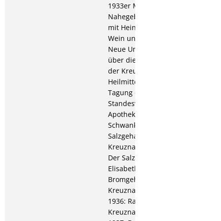
1933er Moste des
Nahegebietes (zusammen
mit Heinrich Haase), in:
Wein und Rebe; 1934:
Neue Untersuchungen
über die Wirkungsweise
der Kreuznacher
Heilmittel, Vortrag auf der
Tagung der
Standesvereinigung der
Apotheker; 1935:
Schwankungen des
Salzgehalts der
Kreuznacher Solquellen;
Der Salzgehalt der
Elisabethquelle;
Bromgehalt der
Kreuznacher Quellen;
1936: Radiumgehalt der
Kreuznacher Quellen;