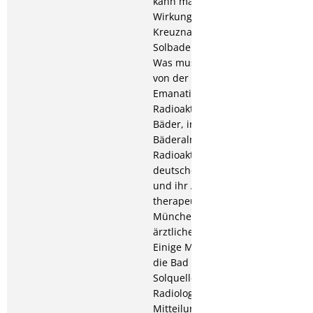
kann man sich die
Wirkungen der
Kreuznacher
Solbadekuren erklären?
Was muss der Balneologe
von der Heilquellen-
Emanation wissen?; 1925:
Radioaktive Quellen und
Bäder, in: Deutscher
Bäderalmanach; Die
Radioaktivität der
deutschen Heilquellen
und ihr Anteil an deren
therapeutischer Wirkung.
München (Verlag der
ärztlichen Rundschau);
Einige Mitteilungen über
die Bad Kreuznacher
Solquellen, in:
Radiologische
Mitteilungen; Die 1924er