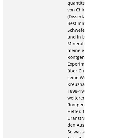
quantitativen Trennung
von Chlor, Brom und Jod
(Dissertation); Über die
Bestimmung des
Schwefels im Bleiglanz
und in bleihaltigen
Mineralien; 1896: Über
meine ersten
Röntgenaufnahmen.
Experimentelle Studien
über Chlorkalzium und
seine Wirkungen bei
Kreuznacher Badekuren;
1898-1901: Meine
weiteren Erfahrungen bei
Röntgenerfahrungen (4
Hefte); 1902: Über
Uranstrahlen; 1903: Über
den Austritt von
Solwasser in den