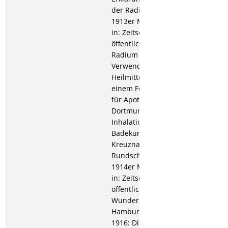
der Radium Solbäder; Die
1913er Moste der Nahe,
in: Zeitschrift für
öffentliche Chemie; Das
Radium und seine
Verwendung als
Heilmittel (Vortrag auf
einem Fortbildungskurs
für Apotheker in
Dortmund); Die Trink-,
Inhalations- und
Badekuren in Bad
Kreuznach, in: Tägliche
Rundschau; 1915: Die
1914er Moste der Nahe,
in: Zeitschrift für
öffentliche Chemie; Das
Wunder des Radiums, in:
Hamburger Fremdenblatt;
1916: Die 1915er Moste