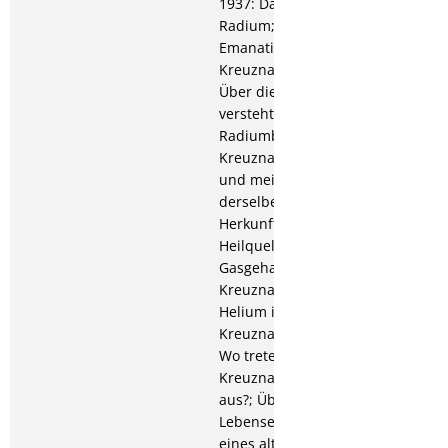
1937: Das Kreuznacher
Radium; Schüttung und
Emanationsgehalt der
Kreuznacher Quellen;
Über die Gradierluft; Was
versteht man unter einem
Radiumbad?; Die
Kreuznacher Heilquellen
und meine Untersuchung
derselben; 1938: Die
Herkunft der Kreuznacher
Heilquellen; Der
Gasgehalt der
Kreuznacher Heilquellen;
Helium in den
Kreuznacher Quellgasen;
Wo treten die
Kreuznacher Heilquellen
aus?; Über Badesalze;
Lebenserinnerungen
eines alten Apothekers;