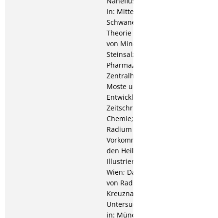
Nahefluss bei Kreuznach,
in: Mitteilungen der
Schwanen-Apotheke; Zur
Theorie der Entstehungen
von Mineralquellen und
Steinsalzlagern, in:
Pharmazeutische
Zentralhalle; Über 1903er
Moste und ihre
Entwicklung, in:
Zeitschrift für öffentliche
Chemie; 1905: Über
Radium und sein
Vorkommen in
den Heilquellen, in:
Illustriertes Badeblatt
Wien; Das Vorkommen
von Radium in
Kreuznacher Solquellen.
Untersuchung von 1904,
in: Münchner