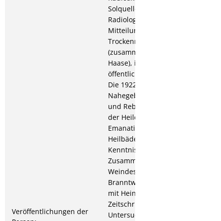
Solquellen, in:
Radiologische
Mitteilungen; Über
Trockenmilchpulver
(zusammen mit Heinrich
Haase), in : Zeitschrift für
öffentliche Chemie; 1923:
Die 1922er Moste des
Nahegebiets, in: Wein
und Rebe; Die Bedeutung
der Heilquellen-
Emanation für unsere
Heilbäder; Beitrag zur
Kenntnis der
Zusammensetzung der
Weindestillate und
Branntweine (zusammen
mit Heinrich Haase), in:
Zeitschrift für
Veröffentlichungen der
Untersuchung der