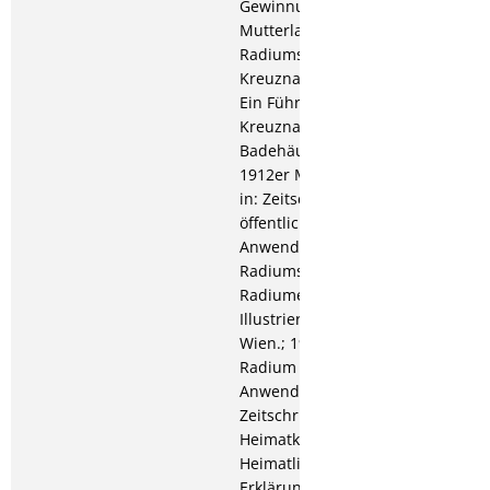
Gewinnung von Kochsalz,
Mutterlauge und
Radiumsalzen; 1913: Die
Kreuznacher Kurmittel;
Ein Führer durch die
Kreuznacher Saline, die
Badehäuser u.s.w.; Die
1912er Moste der Nahe,
in: Zeitschrift für
öffentliche Chemie;
Anwendungsformen des
Radiums und der
Radiumemanation, in :
Illustriertes Badeblatt,
Wien.; 1914: Einiges über
Radium und seine
Anwendung, in:
Zeitschrift für
Heimatkunde und
Heimatliebe; Beitrag zur
Erklärung der Wirkung