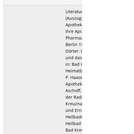
Literatur zu Aschoff
(Auszug): A. Adlung: Alte
Apothekerfamilien und
ihre Apotheken, in:
Pharmazeutische Zeitung,
Berlin 1930, Nr. 16; W.
Dörter: Dr. Karl Aschoff
und das Bad Kreuznach,
in: Bad Kreuznacher
Heimatblätter 1965, Nr. 8;
P. Haase-Aschoff:
Apotheker Dr. Karl
Aschoff, der Entdecker
der Radioaktivität der Bad
Kreuznacher Heilquellen
und Erneuerer des
Heilbades, in:150 Jahre
Heilbad Bad Kreuznach,
Bad Kreuznach 1967; W.