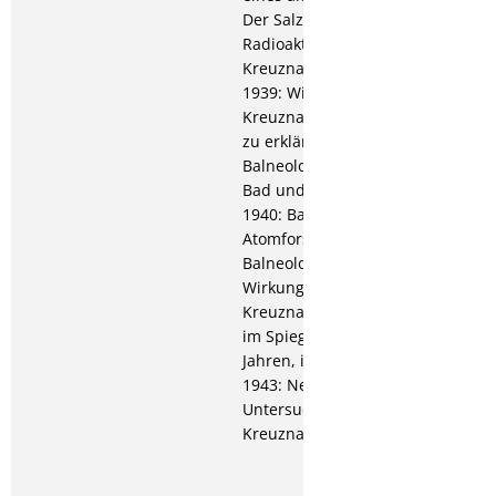
Der Salzgehalt und die
Radioaktivität der Bad
Kreuznacher Heilquellen;
1939: Wie ist die
Kreuznacher Gradierluft
zu erklären?, in:
Balneologe, Heft 5; Über
Bad und Stadt Kreuznach;
1940: Balneologie und
Atomforschung, in:
Balneologe; 1942:
Wirkung der Bad
Kreuznacher Heilquellen
im Spiegel von 100
Jahren, in: Balneologe 9;
1943: Neue
Untersuchungen im
Kreuznacher Salinental.