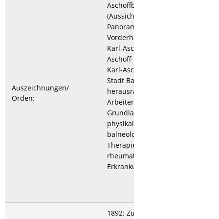
Aschoffblick
(Aussichtspunkt am
Panoramaweg in der
Vorderhardt); 1945 Dr.-
Karl-Aschoff-Straße; Karl-
Aschoff-Klinik; 1979 Dr.-
Karl-Aschoff-Preis der
Stadt Bad Kreuznach für
Auszeichnungen/
herausragende
Orden:
Arbeiten über "die
Grundlagen der
physikalischen und
balneologischen
Therapie, insbesondere
rheumatischer
Erkrankungen".
1892: Zur direkten