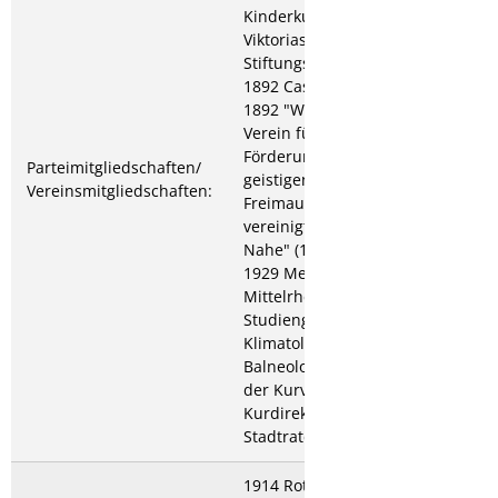
Kinderkurklinik
Viktoriastift (1914-1939
Stiftungsratsmitglied);
1892 Casino-Gesellschaft,
1892 "Wissenschaftlicher
Verein für Pflege und
Förderung der gesamten
Parteimitgliedschaften/
geistigen Interessen";
Vereinsmitgliedschaften:
Freimaurerloge "Die
vereinigten Freunde der
Nahe" (1892-1935, 1905-
1929 Meister vom Stuhl);
Mittelrheinische
Studiengesellschaft für
Klimatologie und
Balneologie; Mitarbeiter
der Kurverwaltung, 1917
Kurdirektor; Mitglied des
Stadtrates.
1914 Roter-Adler-Orden;