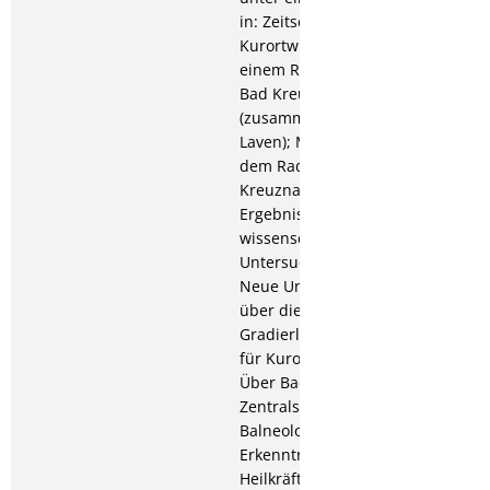
in: Zeitschrift für
Kurortwissenschaft; Aus
einem Radium-Hörbild in
Bad Kreuznach
(zusammen mit Dr.
Laven); Mitteilungen aus
dem Radium-Solbad
Kreuznach über die
Ergebnisse neuer
wissenschaftlicher
Untersuchungen; 1933:
Neue Untersuchungen
über die Heilkraft der
Gradierluft, in: Zeitschrift
für Kurortwissenschaft;
Über Badesalze, in:
Zentralstelle für
Balneologie; Neue
Erkenntnisse der
Heilkräfte in der Luft; Die