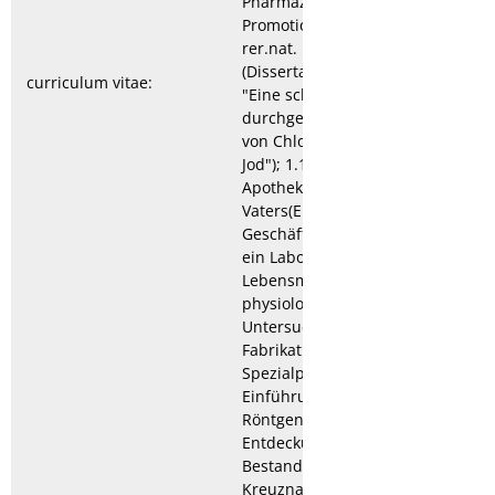
Pharmazie; 1892
Promotion zum Dr.
rer.nat.
(Dissertationsthema:
curriculum vitae:
"Eine schnell
durchgeführte Trennung
von Chlor, Brom und
Jod"); 1.10.1892 Kauf der
Apotheke des
Vaters(Erweiterung des
Geschäftsbetriebes durch
ein Laboratorium für
Lebensmittel und
physiologische
Untersuchungen,
Fabrikation von
Spezialpräparaten); 1904
Einführung von
Röntgenuntersuchungen,
Entdeckung radioaktiver
Bestandteile im
Kreuznacher Quellsinter,