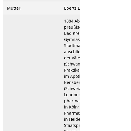
Mutter:
Eberts Lina
1884 Abitur am königlich
preußischen Gymnasium
Bad Kreuznach (heute
Gymnasium an der
Stadtmauer),
anschließend Lehrling in
der väterlichen Apotheke
(Schwanen Apotheke);
Praktikantenausbildung
im Apothekerberuf in
Bensberg, Nyon
(Schweiz), Darmstadt und
London; 1887 erste
pharmazeutische Prüfung
in Köln; Studium der
Pharmazie und Chemie
in Heidelberg; 1891
Staatsprüfung in