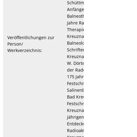
Schüttmann: Aus den
Anfängen der Radon-
Balneotherapie, in: 75
Jahre Radonstollen-
Therapie in Bad
Kreuznach, 4. Folge der
Veröffentlichungen zur
Balneologischen
Person/
Schriftenreihe, Bad
Werkverzeichnis:
Kreuznach 1988; Friedrich
W. Dörtelmann: Der Vater
der Radon-Therapie, in:
175 Jahre Heilbad,
Festschrift der Kur- und
Salinenbetriebe der Stadt
Bad Kreuznach 1992;
Festschrift der Stadt Bad
Kreuznach zum 100-
jährigen Jubiläum der
Entdeckung der
Radioaktivität der