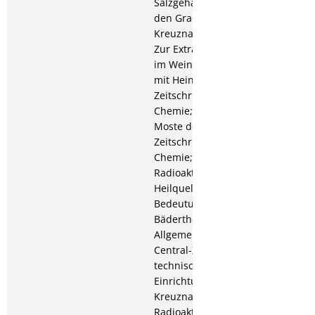
Salzgehalt der Luft an
den Gradierwerken des
Kreuznacher Salinentales;
Zur Extractbestimmung
im Weinessig (zusammen
mit Heinrich Haase), in:
Zeitschrift für öffentliche
Chemie; 1921: Die 1920er
Moste der Nahe, in:
Zeitschrift für öffentliche
Chemie; 1922: Die
Radioaktivität der
Heilquellen und ihre
Bedeutung für die
Bädertherapie, in:
Allgemeine Medizinische
Central-Zeitung; Die
technischen
Einrichtungen des Bades
Kreuznach und die
Radioaktivität seiner