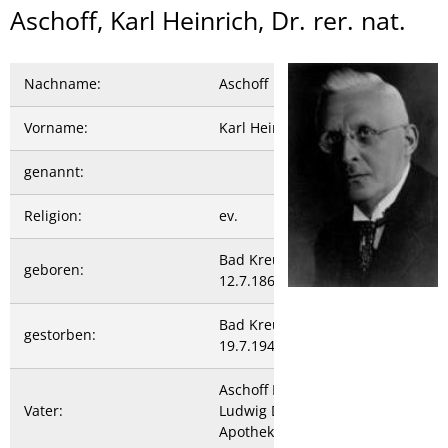
Aschoff,
Aschoff, Karl Heinrich, Dr. rer. nat.
Karl
Heinrich
Nachname:
Aschoff
Vorname:
Karl Heinrich
genannt:
Religion:
ev.
Bad Kreuznach
geboren:
12.7.1867
Bad Kreuznach
gestorben:
19.7.1945
Aschoff Hermann
Vater:
Ludwig Dr.;
Apotheker