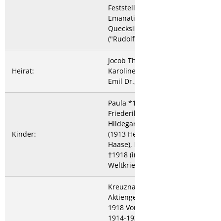
Feststellung von Radium-
Emanation in einem alten
Quecksilberstollen
("Rudolfstollen").
Jocob Theresie Friederike
Heirat:
Karoline *8.5.1869 (Jacob
Emil Dr., Späth Auguste)
Paula *1893 †1911,
Friederike Karoline
Hildegard *1895 †1983
Kinder:
(1913 Heirat mit Heinrich
Haase), Hermann *1897
†1918 (im Ersten
Weltkrieg verschollen)
Kreuznacher Solbäder
Aktiengesellschaft (1903-
1918 Vorstandsmitglied,
1914-1936 Aufsichtsrat);