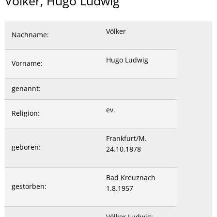
Völker,
Völker, Hugo Ludwig
Hugo
Ludwig
Völker
Nachname:
Hugo Ludwig
Vorname:
genannt:
ev.
Religion:
Frankfurt/M.
geboren:
24.10.1878
Bad Kreuznach
gestorben:
1.8.1957
Völker Ludwig;