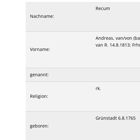
Andreas
Recum
von
Nachname:
Andreas, van/von (ba
van R. 14.8.1813; Frhr
Vorname:
genannt:
rk.
Religion:
Grünstadt 6.8.1765
geboren: