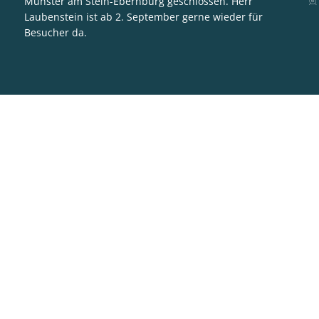
Münster am Stein-Ebernburg geschlossen. Herr
Laubenstein ist ab 2. September gerne wieder für
Besucher da.