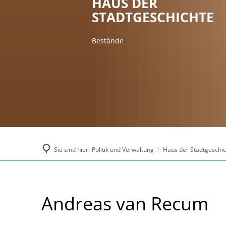
HAUS DER
STADTGESCHICHTE
Bestände
Sie sind hier:
Politik und Verwaltung
Haus der Stadtgeschic
Recum,
Andreas van Recum