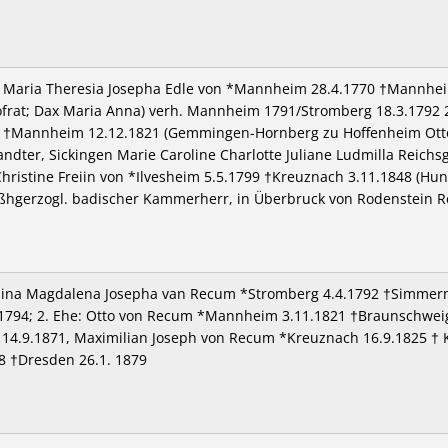
a Maria Theresia Josepha Edle von *Mannheim 28.4.1770 †Mannheim 
Hofrat; Dax Maria Anna) verh. Mannheim 1791/Stromberg 18.3.1792
†Mannheim 12.12.1821 (Gemmingen-Hornberg zu Hoffenheim Otto H
ndter, Sickingen Marie Caroline Charlotte Juliane Ludmilla Reichsg
ristine Freiin von *Ilvesheim 5.5.1799 †Kreuznach 3.11.1848 (Hun
oßhgerzogl. badischer Kammerherr, in Überbruck von Rodenstein Reb
mina Magdalena Josepha van Recum *Stromberg 4.4.1792 †Simmern
.1794; 2. Ehe: Otto von Recum *Mannheim 3.11.1821 †Braunschweig
14.9.1871, Maximilian Joseph von Recum *Kreuznach 16.9.1825 † K
8 †Dresden 26.1. 1879