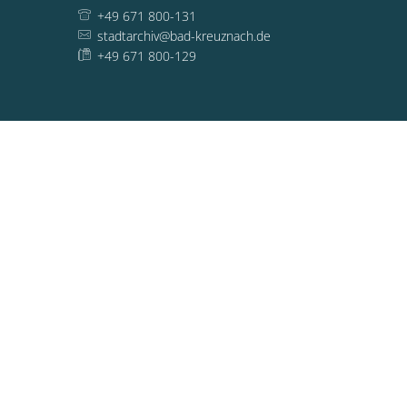
+49 671 800-131
stadtarchiv@bad-kreuznach.de
+49 671 800-129