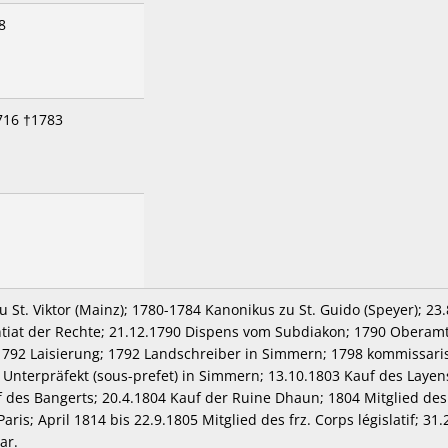
8
716 †1783
a
u St. Viktor (Mainz); 1780-1784 Kanonikus zu St. Guido (Speyer); 2
ntiat der Rechte; 21.12.1790 Dispens vom Subdiakon; 1790 Oberamt
.1792 Laisierung; 1792 Landschreiber in Simmern; 1798 kommissari
0 Unterpräfekt (sous-prefet) in Simmern; 13.10.1803 Kauf des Laye
 des Bangerts; 20.4.1804 Kauf der Ruine Dhaun; 1804 Mitglied de
aris; April 1814 bis 22.9.1805 Mitglied des frz. Corps législatif; 3
ar.