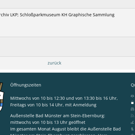
archiv LKP; Schloßparkmuseum KH Graphische Sammlung
zurück
Öffnungszeiten
Qu
Mittwochs von 10 bis 12:30 und von 13:30 bis 16 Uhr,
Freitags von 10 bis 14 Uhr, mit Anmeldung
Außenstelle Bad Münster am Stein-Ebernburg:
mittwochs von 10 bis 13 Uhr geöffnet
ska Blum-Gabelmann
Im gesamten Monat August bleibt die Außenstelle Bad