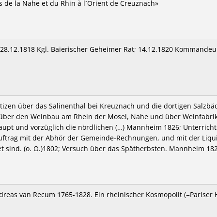
s de la Nahe et du Rhin à l`Orient de Creuznach»
; 28.12.1818 Kgl. Baierischer Geheimer Rat; 14.12.1820 Kommandeur
otizen über das Salinenthal bei Kreuznach und die dortigen Salzbä
über den Weinbau am Rhein der Mosel, Nahe und über Weinfabrika
pt und vorzüglich die nördlichen (…) Mannheim 1826; Unterricht 
ftrag mit der Abhör der Gemeinde-Rechnungen, und mit der Liqui
t sind. (o. O.)1802; Versuch über das Spätherbsten. Mannheim 182
dreas van Recum 1765-1828. Ein rheinischer Kosmopolit (=Pariser H