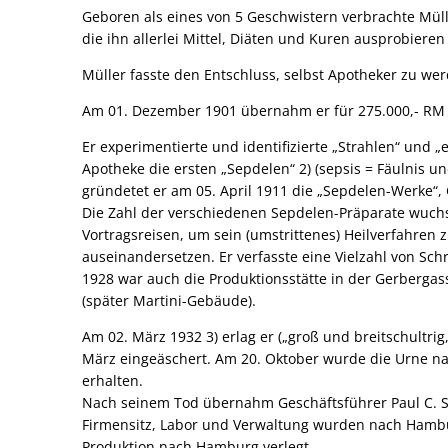
Würdigung
Geboren als eines von 5 Geschwistern verbrachte Mülle
die ihn allerlei Mittel, Diäten und Kuren ausprobieren
Müller fasste den Entschluss, selbst Apotheker zu we
Am 01. Dezember 1901 übernahm er für 275.000,- RM d
Er experimentierte und identifizierte „Strahlen“ und
Apotheke die ersten „Sepdelen“ 2) (sepsis = Fäulnis u
gründetet er am 05. April 1911 die „Sepdelen-Werke“,
Die Zahl der verschiedenen Sepdelen-Präparate wuchs 
Vortragsreisen, um sein (umstrittenes) Heilverfahren
auseinandersetzen. Er verfasste eine Vielzahl von Schri
1928 war auch die Produktionsstätte in der Gerbergas
(später Martini-Gebäude).
Am 02. März 1932 3) erlag er („groß und breitschultr
März eingeäschert. Am 20. Oktober wurde die Urne na
erhalten.
Nach seinem Tod übernahm Geschäftsführer Paul C. S
Firmensitz, Labor und Verwaltung wurden nach Hambur
Produktion nach Hamburg verlegt.