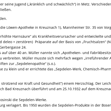
r seine Jugend („kränklich und schwächlich“) in Metz. Verschieden
 ließen.
rden.
ie Löwen-Apotheke in Kreuznach 1), Mannheimer Str. 35 von Vorgä
 „erhöhte Harnsäure“ als Krankheitsverursacher und entwickelte un
nd deleo = zerstören) Präparate auf der Basis von „Fruchtsalzen“ (
 Gerbergasse 24.
auf über 40 an. Müller nannte sich „Apotheken- und Fabrikbesitze
 zu verbreiten. Müller musste sich mehrfach wegen „irreführender
ften zur „Sepdelenopathie“ (s.o.).
se zu klein und er errichtete das „Sepdelen-Werk, Chemisch-Pharm
ig, strotzend vor Kraft und Gesundheit“) einem Herzschlag. Der L
ch Bad Kreuznach überführt und am 25.10.1932 auf dem Kreuznache
osinski die Sepdelen-Werke.
g verlagert. Bis 1950 wurden die Sepdelen-Produkte in der Bose