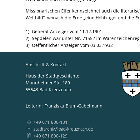
Missionarischen Eifer kennzeichnet auch die literarisc
Weltbild“, wonach die Erde „eine Hohlkugel und die E
1) General-Anzeiger vom 11.12.1901
2) Sepdelen war unter Nr. 71552 im Warenzeichenreg
3) Oeffentlicher Anzeiger vom 03.03.1932
Anschrift & Kontakt
Haus der Stadtgeschichte
Mannheimer Str. 189
55543
Bad Kreuznach
Leiterin:
Franziska
Blum-Gabelmann
Leiterin: Franzi
+49 671 800-131
stadtarchiv@bad-kreuznach.de
+49 671 800-129