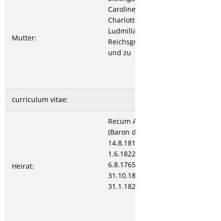
Caroline
Charlotte Juliane
Ludmilla
Mutter:
Reichsgräfin von
und zu
curriculum vitae:
Recum Andreas van/von
(Baron de l`empire van R.
14.8.1813; Frhr. von R.,
1.6.1822) *Grünstadt
6.8.1765 †Kreuznach
Heirat:
31.10.1828 verh. Heidelberg
31.1.1820