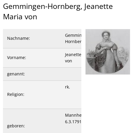
Gemmingen-
Gemmingen-Hornberg, Jeanette
Hornberg,
Maria von
Jeanette
Maria
Gemmingen-
Nachname:
Hornberg
von
Jeanette Maria
Vorname:
von
genannt:
rk.
Religion:
Mannheim
6.3.1791
geboren: