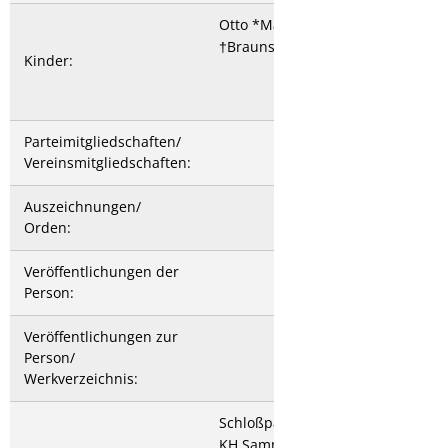
Otto *Mannheim 3.11.1821
†Braunschweig 7.3.1885
Kinder:
Parteimitgliedschaften/
Vereinsmitgliedschaften:
Auszeichnungen/
Orden:
Veröffentlichungen der
Person:
Veröffentlichungen zur
Person/
Werkverzeichnis:
Schloßparkmuseum
KH Sammlung von Recum