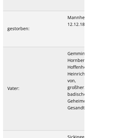
Mannheim
12.12.1821
gestorben:
Gemmingen-
Hornberg zu
Hoffenheim Otto
Heinrich Freiherr
von,
großherzoglicher
Vater:
badischer
Geheimer Rat u.
Gesandter
Sickingen Marie