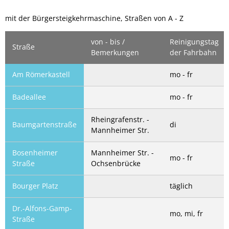
Straßen
mit der Bürgersteigkehrmaschine, Straßen von A - Z
A
-
von - bis /
Reinigungstag
Straße
Bemerkungen
der Fahrbahn
Z
Am Römerkastell
mo - fr
Badeallee
mo - fr
Rheingrafenstr. -
Baumgartenstraße
di
Mannheimer Str.
Bosenheimer
Mannheimer Str. -
mo - fr
Straße
Ochsenbrücke
Bourger Platz
täglich
Dr.-Alfons-Gamp-
mo, mi, fr
Straße