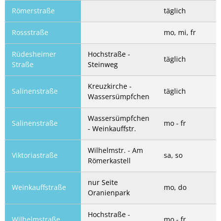
Römerstraße
täglich
Rossstraße
mo, mi, fr
Rüdesheimer
Hochstraße -
täglich
Straße
Steinweg
Kreuzkirche -
Salinenstraße
täglich
Wassersümpfchen
Wassersümpfchen
Salinenstraße
mo - fr
- Weinkauffstr.
Wilhelmstr. - Am
Viktoriastraße
sa, so
Römerkastell
nur Seite
Weinkauffstraße
mo, do
Oranienpark
Hochstraße -
Wilhelmstraße
mo - fr