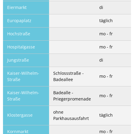
Eiermarkt
di
Europaplatz
täglich
Hochstraße
mo - fr
Hospitalgasse
mo - fr
Jungstraße
di
Kaiser-Wilhelm-
Schlossstraße -
mo - fr
Straße
Badeallee
Kaiser-Wilhelm-
Badealle -
mo - fr
Straße
Priegerpromenade
ohne
Klostergasse
täglich
Parkhausausfahrt
Kornmarkt
mo - fr