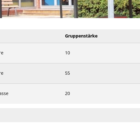
Gruppenstärke
re
10
re
55
lasse
20