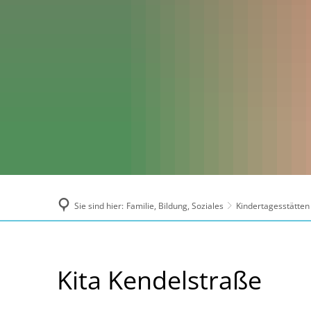
Sie sind hier:
Familie, Bildung, Soziales
Kindertagesstätten
Kita
Kita Kendelstraße