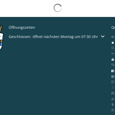
Suchergebnisse werden gelad
Öffnungszeiten
Qu
Klicken, um weitere Öffnungs- oder Schließzeiten auszublen
Geschlossen:
öffnet nächsten Montag um 07:30 Uhr