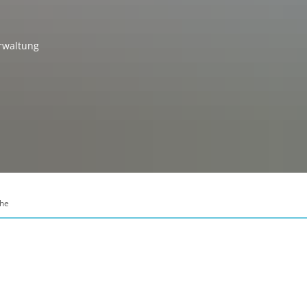
erwaltung
he