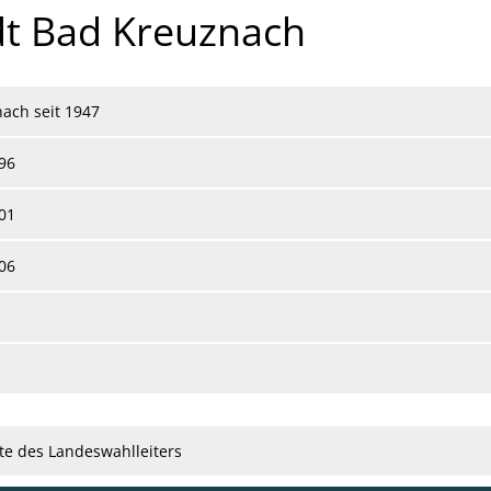
adt Bad Kreuznach
ach seit 1947
96
01
06
te des Landeswahlleiters