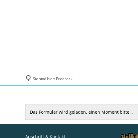
Politik und Verwaltung
Tourismus, Ku
Sie sind hier:
Feedback
Feedback
Das Formular wird geladen, einen Moment bitte…
Anschrift & Kontakt