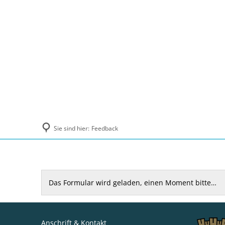
Politik und Verwaltung
Tourismus, Ku
Sie sind hier:
Feedback
Feedback
Das Formular wird geladen, einen Moment bitte…
Anschrift & Kontakt