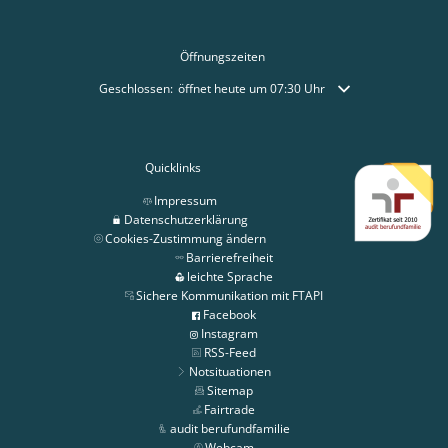
Öffnungszeiten
Klicken, um weitere Öffnungs- oder Schließzeiten auszublende
Geschlossen:
öffnet heute um 07:30 Uhr
Quicklinks
Impressum
Datenschutzerklärung
Cookies-Zustimmung ändern
Barrierefreiheit
leichte Sprache
Sichere Kommunikation mit FTAPI
Facebook
Instagram
RSS-Feed
Notsituationen
Sitemap
Fairtrade
audit berufundfamilie
Webcam