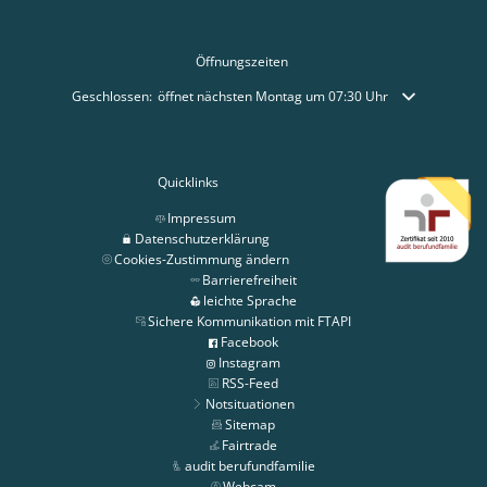
Öffnungszeiten
Klicken, um weitere Öffnungs- oder Schließzeiten auszublenden
Geschlossen:
öffnet nächsten Montag um 07:30 Uhr
Quicklinks
Impressum
Datenschutzerklärung
Cookies-Zustimmung ändern
Barrierefreiheit
leichte Sprache
Sichere Kommunikation mit FTAPI
Facebook
Instagram
RSS-Feed
Notsituationen
Sitemap
Fairtrade
audit berufundfamilie
Webcam