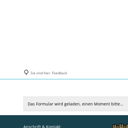
Politik und Verwaltung
Tourismus, Ku
Sie sind hier:
Feedback
Feedback
Das Formular wird geladen, einen Moment bitte…
Anschrift & Kontakt