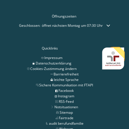
Öffnungszeiten
Klicken, um weitere Öffnungs- oder Schließzeiten auszublenden
Geschlossen:
öffnet nächsten Montag um 07:30 Uhr
Quicklinks
Impressum
Datenschutzerklärung
Cookies-Zustimmung ändern
Barrierefreiheit
leichte Sprache
Sichere Kommunikation mit FTAPI
Facebook
Instagram
RSS-Feed
Notsituationen
Sitemap
Fairtrade
audit berufundfamilie
Webcam