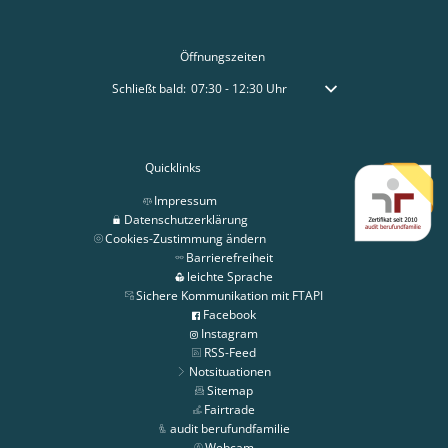
Öffnungszeiten
Klicken, um weitere Öffnungs- oder Schließzeiten auszublen
Schließt bald:
07:30
-
12:30
Uhr
Von 07:30 bis 12:30 Uhr
Quicklinks
Impressum
Datenschutzerklärung
Cookies-Zustimmung ändern
Barrierefreiheit
leichte Sprache
Sichere Kommunikation mit FTAPI
Facebook
Instagram
RSS-Feed
Notsituationen
Sitemap
Fairtrade
audit berufundfamilie
Webcam