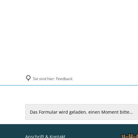
Politik und Verwaltung
Tourismus, Ku
Sie sind hier:
Feedback
Feedback
Das Formular wird geladen, einen Moment bitte…
Anschrift & Kontakt