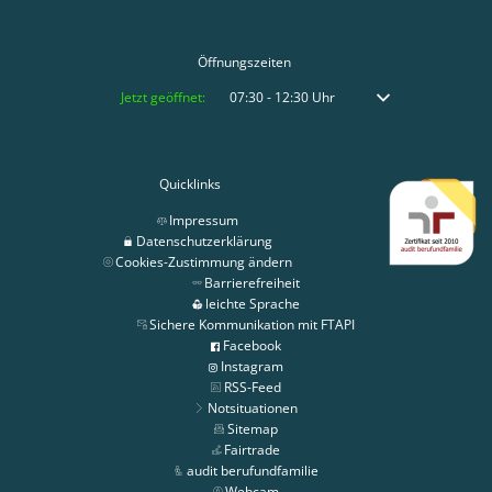
Öffnungszeiten
Klicken, um weitere Öffnungs- oder Schließzeiten auszublenden
Jetzt geöffnet:
07:30
-
12:30
Uhr
Von 07:30 bis 12:30 
Quicklinks
Impressum
Datenschutzerklärung
Cookies-Zustimmung ändern
Barrierefreiheit
leichte Sprache
Sichere Kommunikation mit FTAPI
Facebook
Instagram
RSS-Feed
Notsituationen
Sitemap
Fairtrade
audit berufundfamilie
Webcam