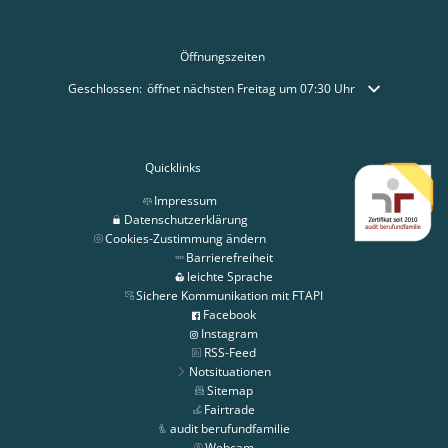
Öffnungszeiten
Klicken, um weitere Öffnungs- oder Schließzeiten auszublenden
Geschlossen:
öffnet nächsten Freitag um 07:30 Uhr
Quicklinks
Impressum
Datenschutzerklärung
Cookies-Zustimmung ändern
Barrierefreiheit
leichte Sprache
Sichere Kommunikation mit FTAPI
Facebook
Instagram
RSS-Feed
Notsituationen
Sitemap
Fairtrade
audit berufundfamilie
Webcam