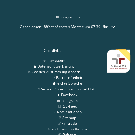
Öffnungszeiten
Klicken, um weitere Öffnungs- oder Schließzeiten auszublenden
Geschlossen:
öffnet nächsten Montag um 07:30 Uhr
Quicklinks
Impressum
Datenschutzerklärung
Cookies-Zustimmung ändern
Barrierefreiheit
leichte Sprache
Sichere Kommunikation mit FTAPI
Facebook
Instagram
RSS-Feed
Notsituationen
Sitemap
Fairtrade
audit berufundfamilie
Webcam