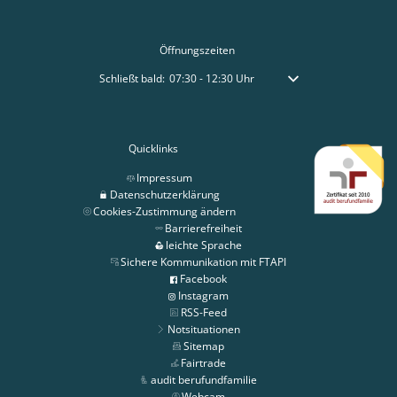
Öffnungszeiten
Klicken, um weitere Öffnungs- oder Schließzeiten auszublen
Schließt bald:
07:30
-
12:30
Uhr
Von 07:30 bis 12:30 Uhr
Quicklinks
Impressum
Datenschutzerklärung
Cookies-Zustimmung ändern
Barrierefreiheit
leichte Sprache
Sichere Kommunikation mit FTAPI
Facebook
Instagram
RSS-Feed
Notsituationen
Sitemap
Fairtrade
audit berufundfamilie
Webcam