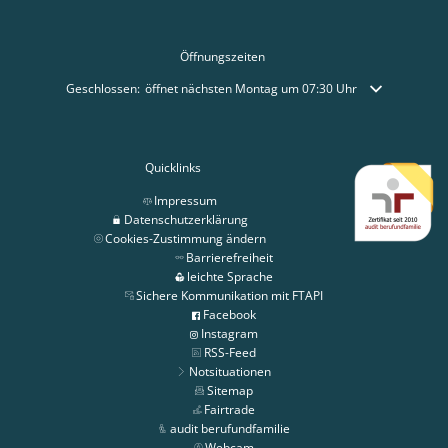
Öffnungszeiten
Klicken, um weitere Öffnungs- oder Schließzeiten auszublenden
Geschlossen:
öffnet nächsten Montag um 07:30 Uhr
Quicklinks
Impressum
Datenschutzerklärung
Cookies-Zustimmung ändern
Barrierefreiheit
leichte Sprache
Sichere Kommunikation mit FTAPI
Facebook
Instagram
RSS-Feed
Notsituationen
Sitemap
Fairtrade
audit berufundfamilie
Webcam