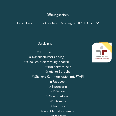
Öffnungszeiten
Klicken, um weitere Öffnungs- oder Schließzeiten auszublenden
Geschlossen:
öffnet nächsten Montag um 07:30 Uhr
Quicklinks
Impressum
Datenschutzerklärung
Cookies-Zustimmung ändern
Barrierefreiheit
leichte Sprache
Sichere Kommunikation mit FTAPI
Facebook
Instagram
RSS-Feed
Notsituationen
Sitemap
Fairtrade
audit berufundfamilie
Webcam