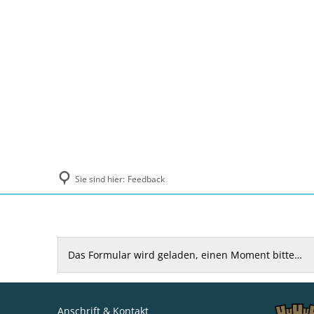
Politik und Verwaltung
Tourismus, Ku
Sie sind hier:
Feedback
Feedback
Das Formular wird geladen, einen Moment bitte…
Anschrift & Kontakt